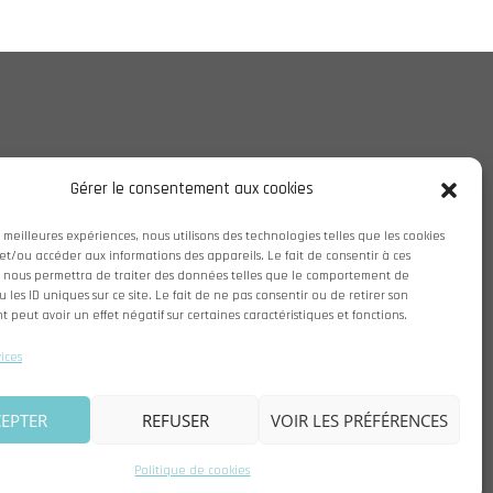
Gérer le consentement aux cookies
es meilleures expériences, nous utilisons des technologies telles que les cookies
et/ou accéder aux informations des appareils. Le fait de consentir à ces
 nous permettra de traiter des données telles que le comportement de
 les ID uniques sur ce site. Le fait de ne pas consentir ou de retirer son
peut avoir un effet négatif sur certaines caractéristiques et fonctions.
vices
EPTER
REFUSER
VOIR LES PRÉFÉRENCES
re Themes
.
Politique de cookies