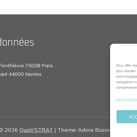
données
 Penthièvre 75008 Paris
Pour offrir l
pour stocker 
 Paré 44000 Nantes
technologies
navigation ou
consentement 
Gérer les ser
ACC
 © 2026
Quali'STRAT
| Theme: Adore Business By
Ado