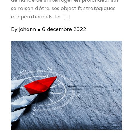
sa raison d’être, ses objectifs stratégiques
et opérationnels, les […]
Posted
By
johann
6 décembre 2022
on