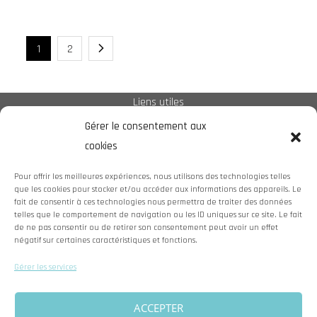
on
Pagination
1
2
des
Liens utiles
publications
Gérer le consentement aux
cookies
Plan de site
Pour offrir les meilleures expériences, nous utilisons des technologies telles
Politique de cookies (UE)
que les cookies pour stocker et/ou accéder aux informations des appareils. Le
Mentions légales
fait de consentir à ces technologies nous permettra de traiter des données
telles que le comportement de navigation ou les ID uniques sur ce site. Le fait
de ne pas consentir ou de retirer son consentement peut avoir un effet
négatif sur certaines caractéristiques et fonctions.
Coordonnées
Gérer les services
10 rue de Penthièvre 75008 Paris
ACCEPTER